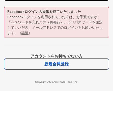
Facebookログインの提供を終了いたしました
Facebookログインを利用されていた方は、お手数ですが、
「
パスワードを忘れた方（再発行）
」よりパスワードを設定
していただき、メールアドレスでのログインをお願いいたし
ます。（
詳細
）
アカウントをお持ちでない方
新規会員登録
Copyright 2026 Ame Kaze Taiyo, Inc.