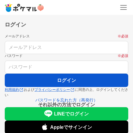
ログイン
メールアドレス
※必須
パスワード
※必須
ログイン
利用規約
および
プライバシーポリシー
に同意の上、
ログインしてくださ
い
パスワードを忘れた方（再発行）
それ以外の方法でログイン
LINEでログイン
Appleでサインイン