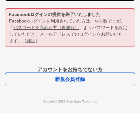
Facebookログインの提供を終了いたしました
Facebookログインを利用されていた方は、お手数ですが、
「
パスワードを忘れた方（再発行）
」よりパスワードを設定
していただき、メールアドレスでのログインをお願いいたし
ます。（
詳細
）
アカウントをお持ちでない方
新規会員登録
Copyright 2026 Ame Kaze Taiyo, Inc.