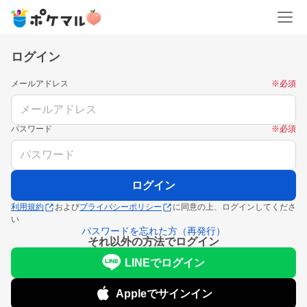
ログイン
メールアドレス
※必須
パスワード
※必須
ログイン
利用規約
および
プライバシーポリシー
に同意の上、
ログインしてくださ
い
パスワードを忘れた方（再発行）
それ以外の方法でログイン
LINEでログイン
Appleでサインイン