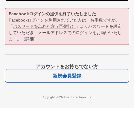
Facebookログインの提供を終了いたしました
Facebookログインを利用されていた方は、お手数ですが、
「
パスワードを忘れた方（再発行）
」よりパスワードを設定
していただき、メールアドレスでのログインをお願いいたし
ます。（
詳細
）
アカウントをお持ちでない方
新規会員登録
Copyright 2026 Ame Kaze Taiyo, Inc.