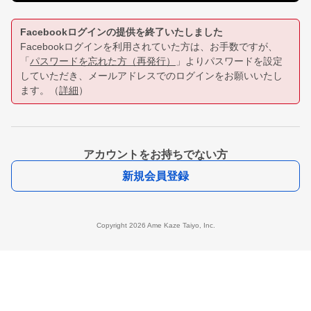
Facebookログインの提供を終了いたしました
Facebookログインを利用されていた方は、お手数ですが、
「
パスワードを忘れた方（再発行）
」よりパスワードを設定
していただき、メールアドレスでのログインをお願いいたし
ます。（
詳細
）
アカウントをお持ちでない方
新規会員登録
Copyright 2026 Ame Kaze Taiyo, Inc.