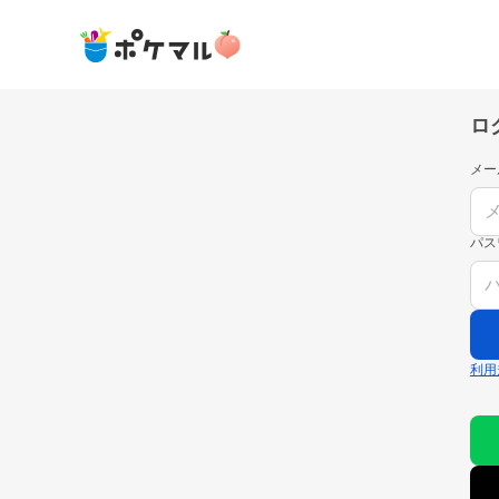
ロ
メー
パス
利用