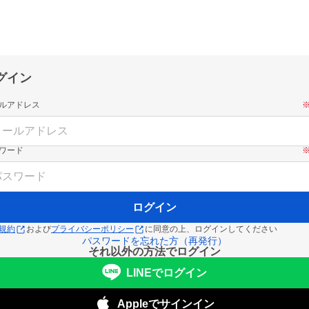
グイン
ルアドレス
ワード
ログイン
規約
および
プライバシーポリシー
に同意の上、
ログインしてください
パスワードを忘れた方（再発行）
それ以外の方法でログイン
LINEでログイン
Appleでサインイン