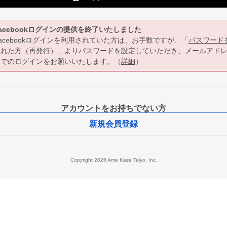
acebookログインの提供を終了いたしました
acebookログインを利用されていた方は、お手数ですが、「
パスワード
忘れた方（再発行）
」よりパスワードを設定していただき、メールアド
スでのログインをお願いいたします。（
詳細
）
アカウントをお持ちでない方
新規会員登録
Copyright 2026 Ame Kaze Taiyo, Inc.