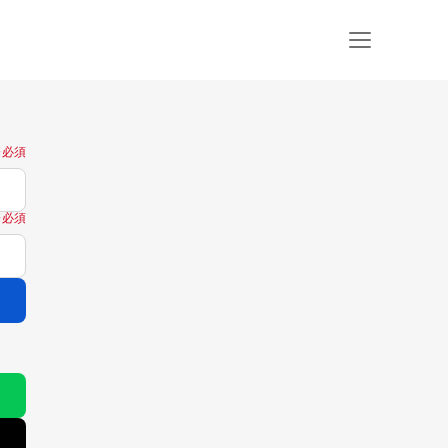
※必須
※必須