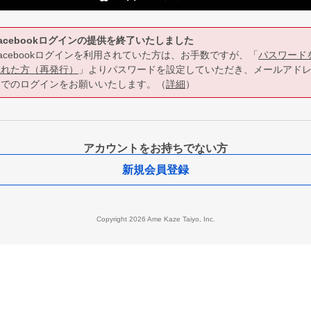
acebookログインの提供を終了いたしました
acebookログインを利用されていた方は、お手数ですが、「
パスワード
忘れた方（再発行）
」よりパスワードを設定していただき、メールアド
スでのログインをお願いいたします。（
詳細
）
アカウントをお持ちでない方
新規会員登録
Copyright 2026 Ame Kaze Taiyo, Inc.