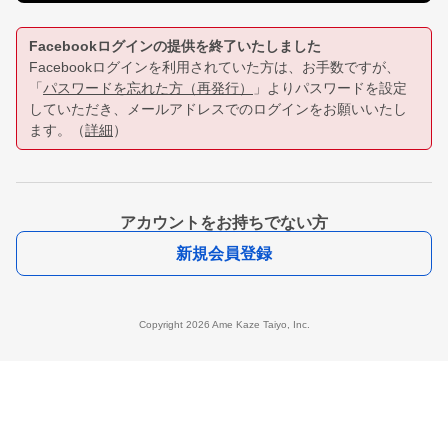
Facebookログインの提供を終了いたしました
Facebookログインを利用されていた方は、お手数ですが、
「
パスワードを忘れた方（再発行）
」よりパスワードを設定
していただき、メールアドレスでのログインをお願いいたし
ます。（
詳細
）
アカウントをお持ちでない方
新規会員登録
Copyright 2026 Ame Kaze Taiyo, Inc.