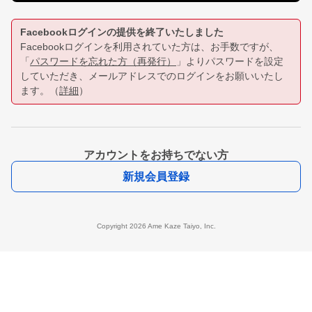
Facebookログインの提供を終了いたしました
Facebookログインを利用されていた方は、お手数ですが、
「
パスワードを忘れた方（再発行）
」よりパスワードを設定
していただき、メールアドレスでのログインをお願いいたし
ます。（
詳細
）
アカウントをお持ちでない方
新規会員登録
Copyright 2026 Ame Kaze Taiyo, Inc.