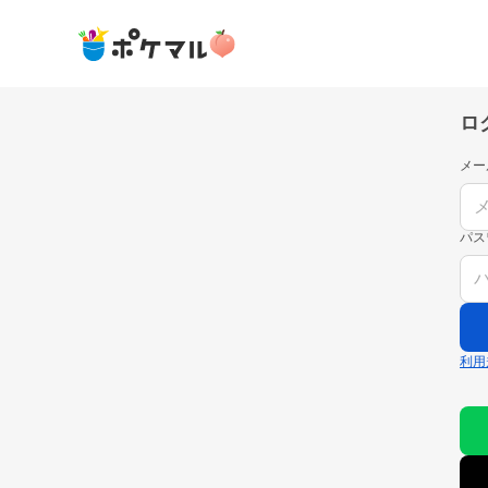
ロ
メー
パス
利用