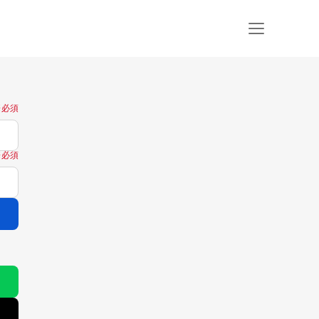
※必須
※必須