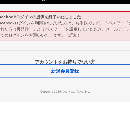
acebookログインの提供を終了いたしました
acebookログインを利用されていた方は、お手数ですが、「
パスワード
忘れた方（再発行）
」よりパスワードを設定していただき、メールアド
スでのログインをお願いいたします。（
詳細
）
アカウントをお持ちでない方
新規会員登録
Copyright 2026 Ame Kaze Taiyo, Inc.