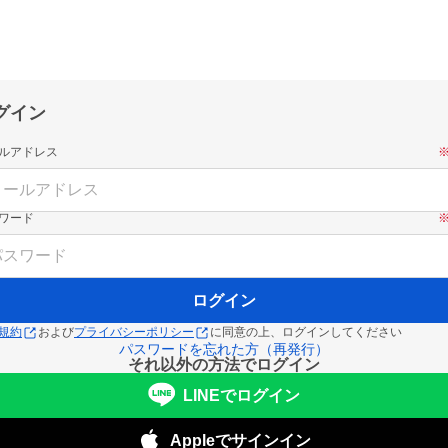
グイン
ルアドレス
ワード
ログイン
規約
および
プライバシーポリシー
に同意の上、
ログインしてください
パスワードを忘れた方（再発行）
それ以外の方法でログイン
LINEでログイン
Appleでサインイン