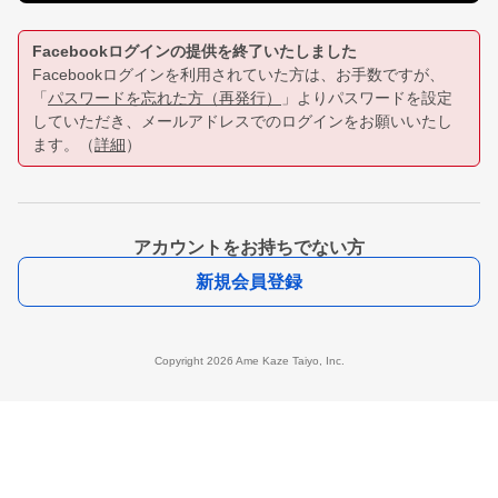
Facebookログインの提供を終了いたしました
Facebookログインを利用されていた方は、お手数ですが、
「
パスワードを忘れた方（再発行）
」よりパスワードを設定
していただき、メールアドレスでのログインをお願いいたし
ます。（
詳細
）
アカウントをお持ちでない方
新規会員登録
Copyright 2026 Ame Kaze Taiyo, Inc.