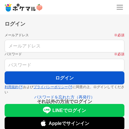
ログイン
メールアドレス
※必須
パスワード
※必須
ログイン
利用規約
および
プライバシーポリシー
に同意の上、
ログインしてくださ
い
パスワードを忘れた方（再発行）
それ以外の方法でログイン
LINEでログイン
Appleでサインイン