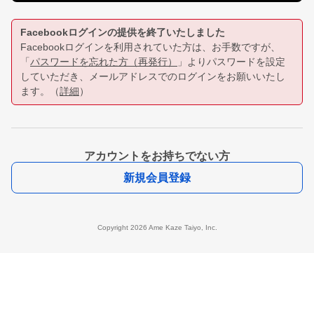
Facebookログインの提供を終了いたしました
Facebookログインを利用されていた方は、お手数ですが、
「
パスワードを忘れた方（再発行）
」よりパスワードを設定
していただき、メールアドレスでのログインをお願いいたし
ます。（
詳細
）
アカウントをお持ちでない方
新規会員登録
Copyright 2026 Ame Kaze Taiyo, Inc.