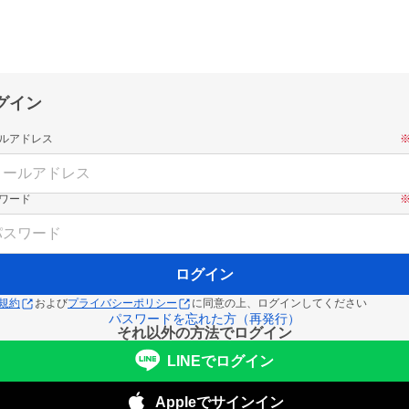
グイン
ルアドレス
ワード
ログイン
規約
および
プライバシーポリシー
に同意の上、
ログインしてください
パスワードを忘れた方（再発行）
それ以外の方法でログイン
LINEでログイン
Appleでサインイン