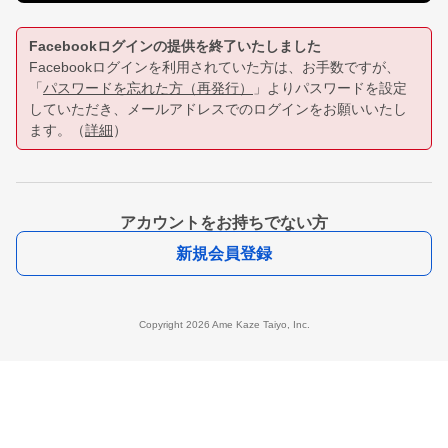
Facebookログインの提供を終了いたしました
Facebookログインを利用されていた方は、お手数ですが、
「
パスワードを忘れた方（再発行）
」よりパスワードを設定
していただき、メールアドレスでのログインをお願いいたし
ます。（
詳細
）
アカウントをお持ちでない方
新規会員登録
Copyright 2026 Ame Kaze Taiyo, Inc.