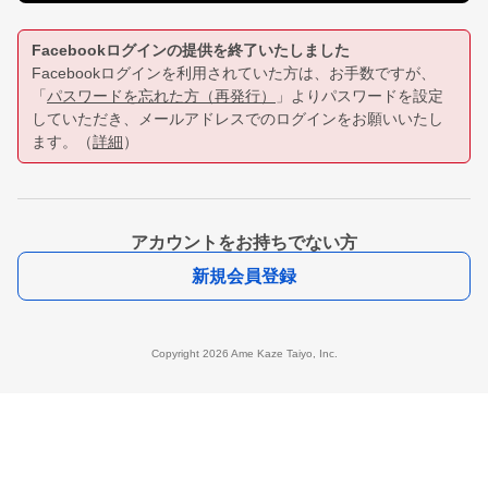
Facebookログインの提供を終了いたしました
Facebookログインを利用されていた方は、お手数ですが、
「
パスワードを忘れた方（再発行）
」よりパスワードを設定
していただき、メールアドレスでのログインをお願いいたし
ます。（
詳細
）
アカウントをお持ちでない方
新規会員登録
Copyright 2026 Ame Kaze Taiyo, Inc.