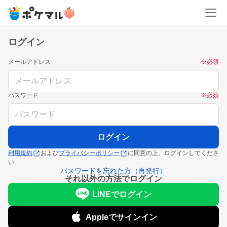
ログイン
メールアドレス
※必須
パスワード
※必須
ログイン
利用規約
および
プライバシーポリシー
に同意の上、
ログインしてくださ
い
パスワードを忘れた方（再発行）
それ以外の方法でログイン
LINEでログイン
Appleでサインイン