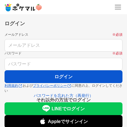
ログイン
メールアドレス
※必須
パスワード
※必須
ログイン
利用規約
および
プライバシーポリシー
に同意の上、
ログインしてくださ
い
パスワードを忘れた方（再発行）
それ以外の方法でログイン
LINEでログイン
Appleでサインイン