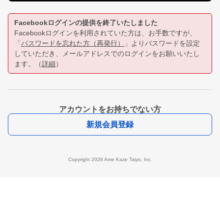
Facebookログインの提供を終了いたしました
Facebookログインを利用されていた方は、お手数ですが、
「
パスワードを忘れた方（再発行）
」よりパスワードを設定
していただき、メールアドレスでのログインをお願いいたし
ます。（
詳細
）
アカウントをお持ちでない方
新規会員登録
Copyright 2026 Ame Kaze Taiyo, Inc.