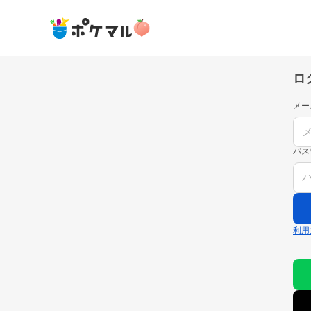
ロ
メー
パス
利用