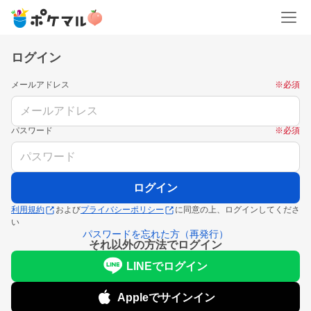
ログイン
メールアドレス
※必須
パスワード
※必須
ログイン
利用規約
および
プライバシーポリシー
に同意の上、
ログインしてくださ
い
パスワードを忘れた方（再発行）
それ以外の方法でログイン
LINEでログイン
Appleでサインイン