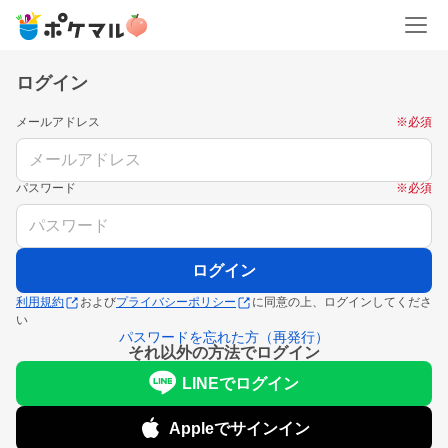
ログイン
メールアドレス
※必須
パスワード
※必須
ログイン
利用規約
および
プライバシーポリシー
に同意の上、
ログインしてくださ
い
パスワードを忘れた方（再発行）
それ以外の方法でログイン
LINEでログイン
Appleでサインイン