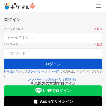
ログイン
メールアドレス
※必須
パスワード
※必須
ログイン
利用規約
および
プライバシーポリシー
に同意の上、
ログインしてくださ
い
パスワードを忘れた方（再発行）
それ以外の方法でログイン
LINEでログイン
Appleでサインイン