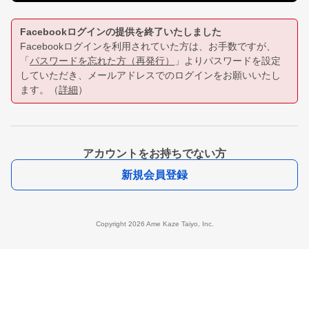
Facebookログインの提供を終了いたしました
Facebookログインを利用されていた方は、お手数ですが、
「
パスワードを忘れた方（再発行）
」よりパスワードを設定
していただき、メールアドレスでのログインをお願いいたし
ます。（
詳細
）
アカウントをお持ちでない方
新規会員登録
Copyright 2026 Ame Kaze Taiyo, Inc.