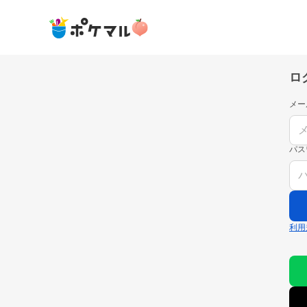
ロ
メー
パス
利用