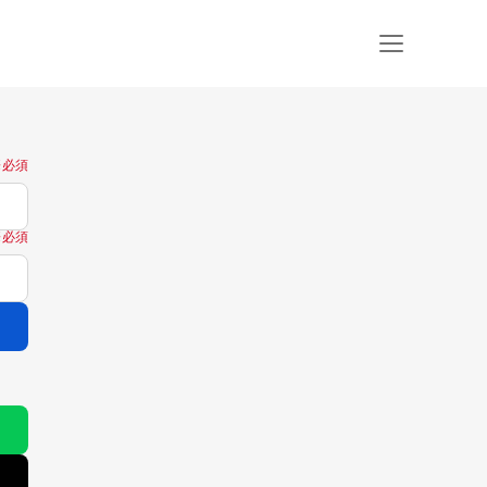
※必須
※必須