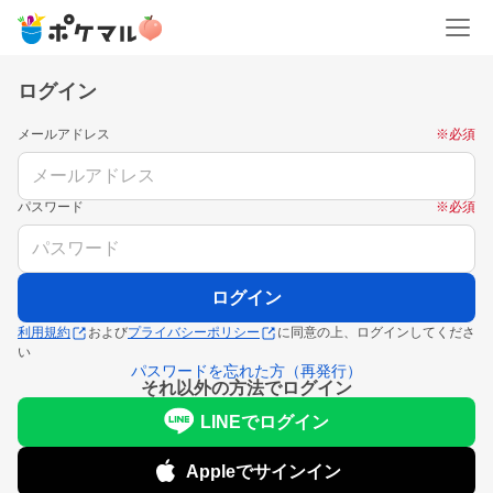
ログイン
メールアドレス
※必須
パスワード
※必須
ログイン
利用規約
および
プライバシーポリシー
に同意の上、
ログインしてくださ
い
パスワードを忘れた方（再発行）
それ以外の方法でログイン
LINEでログイン
Appleでサインイン