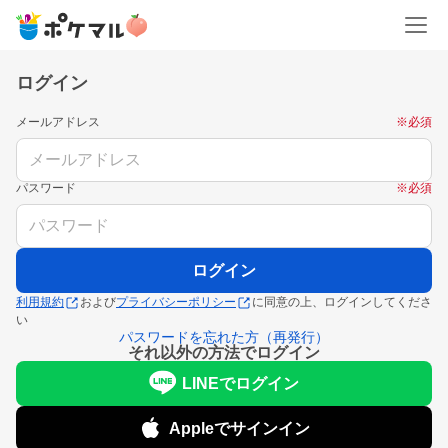
ログイン
メールアドレス
※必須
パスワード
※必須
ログイン
利用規約
および
プライバシーポリシー
に同意の上、
ログインしてくださ
い
パスワードを忘れた方（再発行）
それ以外の方法でログイン
LINEでログイン
Appleでサインイン