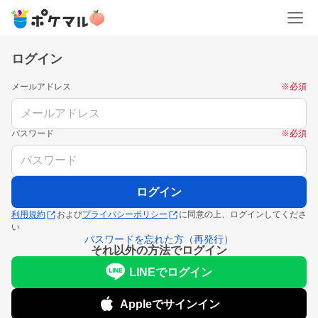
ログイン
メールアドレス
※必須
パスワード
※必須
ログイン
利用規約
および
プライバシーポリシー
に同意の上、
ログインしてくださ
い
パスワードを忘れた方（再発行）
それ以外の方法でログイン
LINEでログイン
Appleでサインイン