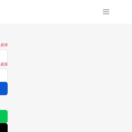
※必須
※必須