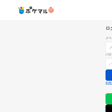
ロ
メー
パス
利用