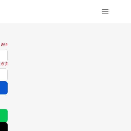
※必須
※必須