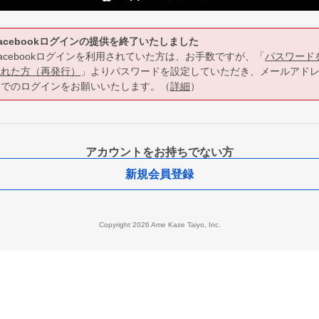
acebookログインの提供を終了いたしました
acebookログインを利用されていた方は、お手数ですが、「
パスワード
忘れた方（再発行）
」よりパスワードを設定していただき、メールアド
スでのログインをお願いいたします。（
詳細
）
アカウントをお持ちでない方
新規会員登録
Copyright 2026 Ame Kaze Taiyo, Inc.