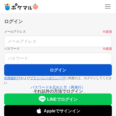
ログイン
メールアドレス
※必須
パスワード
※必須
ログイン
利用規約
および
プライバシーポリシー
に同意の上、
ログインしてくださ
い
パスワードを忘れた方（再発行）
それ以外の方法でログイン
LINEでログイン
Appleでサインイン