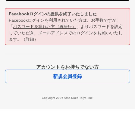
Facebookログインの提供を終了いたしました
Facebookログインを利用されていた方は、お手数ですが、
「
パスワードを忘れた方（再発行）
」よりパスワードを設定
していただき、メールアドレスでのログインをお願いいたし
ます。（
詳細
）
アカウントをお持ちでない方
新規会員登録
Copyright 2026 Ame Kaze Taiyo, Inc.