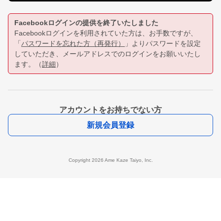
Facebookログインの提供を終了いたしました
Facebookログインを利用されていた方は、お手数ですが、
「
パスワードを忘れた方（再発行）
」よりパスワードを設定
していただき、メールアドレスでのログインをお願いいたし
ます。（
詳細
）
アカウントをお持ちでない方
新規会員登録
Copyright 2026 Ame Kaze Taiyo, Inc.