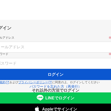
グイン
ルアドレス
ワード
ログイン
規約
および
プライバシーポリシー
に同意の上、
ログインしてください
パスワードを忘れた方（再発行）
それ以外の方法でログイン
LINEでログイン
Appleでサインイン