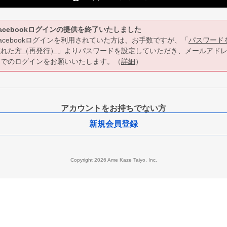
acebookログインの提供を終了いたしました
acebookログインを利用されていた方は、お手数ですが、「
パスワード
忘れた方（再発行）
」よりパスワードを設定していただき、メールアド
スでのログインをお願いいたします。（
詳細
）
アカウントをお持ちでない方
新規会員登録
Copyright 2026 Ame Kaze Taiyo, Inc.