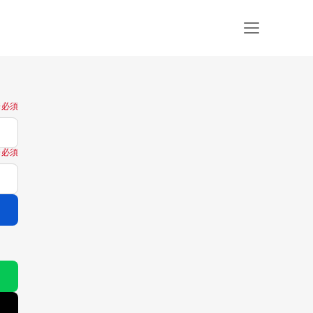
※必須
※必須