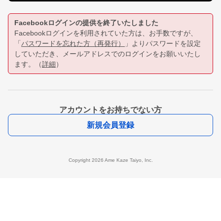
Facebookログインの提供を終了いたしました
Facebookログインを利用されていた方は、お手数ですが、
「
パスワードを忘れた方（再発行）
」よりパスワードを設定
していただき、メールアドレスでのログインをお願いいたし
ます。（
詳細
）
アカウントをお持ちでない方
新規会員登録
Copyright 2026 Ame Kaze Taiyo, Inc.