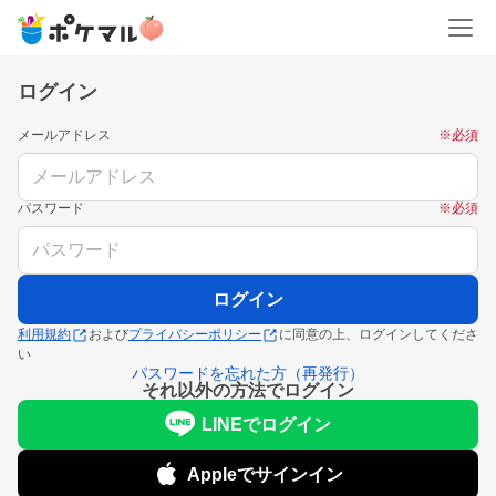
ログイン
メールアドレス
※必須
パスワード
※必須
ログイン
利用規約
および
プライバシーポリシー
に同意の上、
ログインしてくださ
い
パスワードを忘れた方（再発行）
それ以外の方法でログイン
LINEでログイン
Appleでサインイン