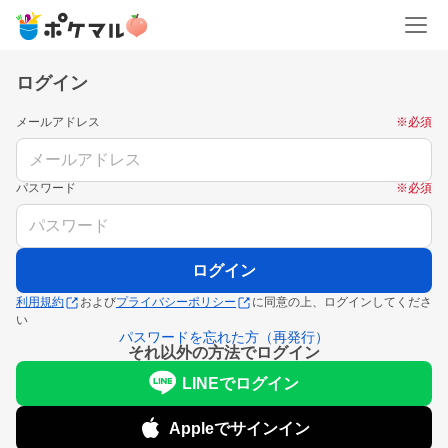
ログイン
メールアドレス
※必須
パスワード
※必須
ログイン
利用規約
および
プライバシーポリシー
に同意の上、
ログインしてくださ
い
パスワードを忘れた方（再発行）
それ以外の方法でログイン
LINEでログイン
Appleでサインイン