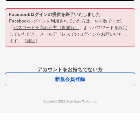
Facebookログインの提供を終了いたしました
Facebookログインを利用されていた方は、お手数ですが、
「
パスワードを忘れた方（再発行）
」よりパスワードを設定
していただき、メールアドレスでのログインをお願いいたし
ます。（
詳細
）
アカウントをお持ちでない方
新規会員登録
Copyright 2026 Ame Kaze Taiyo, Inc.