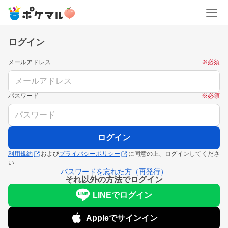
ログイン
メールアドレス
※必須
パスワード
※必須
ログイン
利用規約
および
プライバシーポリシー
に同意の上、
ログインしてくださ
い
パスワードを忘れた方（再発行）
それ以外の方法でログイン
LINEでログイン
Appleでサインイン