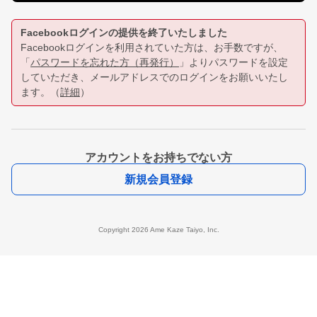
Facebookログインの提供を終了いたしました
Facebookログインを利用されていた方は、お手数ですが、
「
パスワードを忘れた方（再発行）
」よりパスワードを設定
していただき、メールアドレスでのログインをお願いいたし
ます。（
詳細
）
アカウントをお持ちでない方
新規会員登録
Copyright 2026 Ame Kaze Taiyo, Inc.