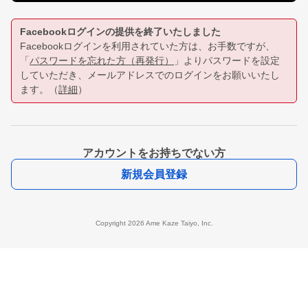
Facebookログインの提供を終了いたしました
Facebookログインを利用されていた方は、お手数ですが、
「
パスワードを忘れた方（再発行）
」よりパスワードを設定
していただき、メールアドレスでのログインをお願いいたし
ます。（
詳細
）
アカウントをお持ちでない方
新規会員登録
Copyright 2026 Ame Kaze Taiyo, Inc.