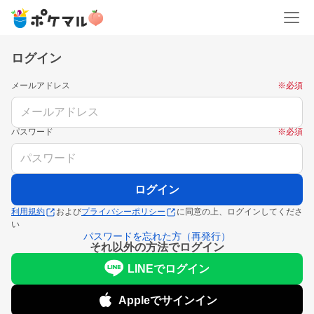
ログイン
メールアドレス
※必須
パスワード
※必須
ログイン
利用規約
および
プライバシーポリシー
に同意の上、
ログインしてくださ
い
パスワードを忘れた方（再発行）
それ以外の方法でログイン
LINEでログイン
Appleでサインイン