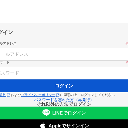
グイン
ルアドレス
ワード
ログイン
規約
および
プライバシーポリシー
に同意の上、
ログインしてください
パスワードを忘れた方（再発行）
それ以外の方法でログイン
LINEでログイン
Appleでサインイン