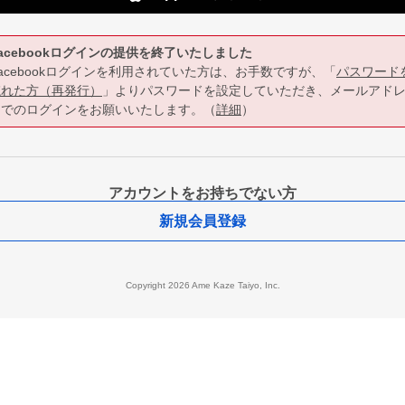
acebookログインの提供を終了いたしました
acebookログインを利用されていた方は、お手数ですが、「
パスワード
忘れた方（再発行）
」よりパスワードを設定していただき、メールアド
スでのログインをお願いいたします。（
詳細
）
アカウントをお持ちでない方
新規会員登録
Copyright 2026 Ame Kaze Taiyo, Inc.