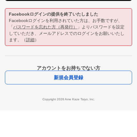
Facebookログインの提供を終了いたしました
Facebookログインを利用されていた方は、お手数ですが、
「
パスワードを忘れた方（再発行）
」よりパスワードを設定
していただき、メールアドレスでのログインをお願いいたし
ます。（
詳細
）
アカウントをお持ちでない方
新規会員登録
Copyright 2026 Ame Kaze Taiyo, Inc.