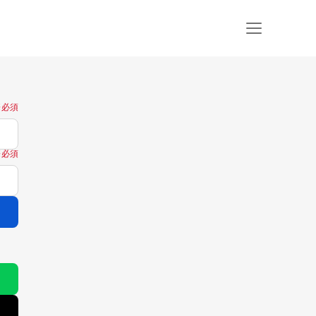
※必須
※必須