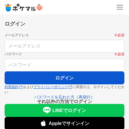
ログイン
メールアドレス
※必須
パスワード
※必須
ログイン
利用規約
および
プライバシーポリシー
に同意の上、
ログインしてくださ
い
パスワードを忘れた方（再発行）
それ以外の方法でログイン
LINEでログイン
Appleでサインイン