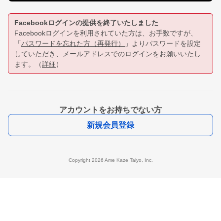
Facebookログインの提供を終了いたしました
Facebookログインを利用されていた方は、お手数ですが、
「
パスワードを忘れた方（再発行）
」よりパスワードを設定
していただき、メールアドレスでのログインをお願いいたし
ます。（
詳細
）
アカウントをお持ちでない方
新規会員登録
Copyright 2026 Ame Kaze Taiyo, Inc.