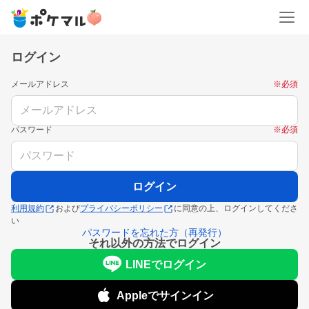
ログイン
メールアドレス
※必須
パスワード
※必須
ログイン
利用規約
および
プライバシーポリシー
に同意の上、
ログインしてくださ
い
パスワードを忘れた方（再発行）
それ以外の方法でログイン
LINEでログイン
Appleでサインイン