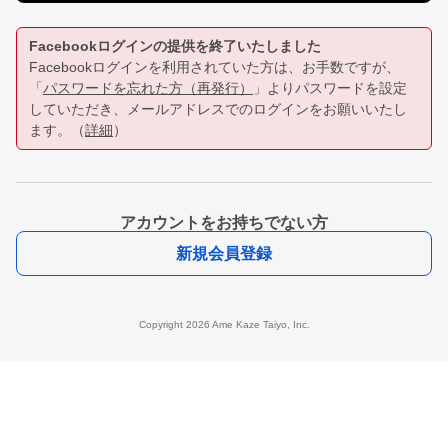
Facebookログインの提供を終了いたしました
Facebookログインを利用されていた方は、お手数ですが、
「
パスワードを忘れた方（再発行）
」よりパスワードを設定
していただき、メールアドレスでのログインをお願いいたし
ます。（
詳細
）
アカウントをお持ちでない方
新規会員登録
Copyright 2026 Ame Kaze Taiyo, Inc.