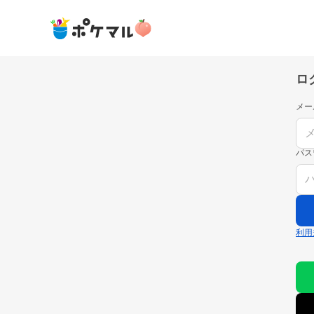
ロ
メー
パス
利用