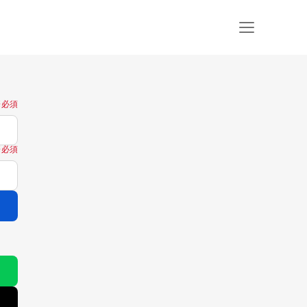
※必須
※必須