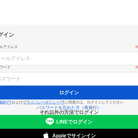
グイン
ルアドレス
ワード
ログイン
規約
および
プライバシーポリシー
に同意の上、
ログインしてください
パスワードを忘れた方（再発行）
それ以外の方法でログイン
LINEでログイン
Appleでサインイン