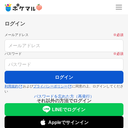
ログイン
メールアドレス
※必須
パスワード
※必須
ログイン
利用規約
および
プライバシーポリシー
に同意の上、
ログインしてくださ
い
パスワードを忘れた方（再発行）
それ以外の方法でログイン
LINEでログイン
Appleでサインイン