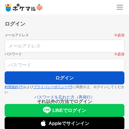
ログイン
メールアドレス
※必須
パスワード
※必須
ログイン
利用規約
および
プライバシーポリシー
に同意の上、
ログインしてくださ
い
パスワードを忘れた方（再発行）
それ以外の方法でログイン
LINEでログイン
Appleでサインイン