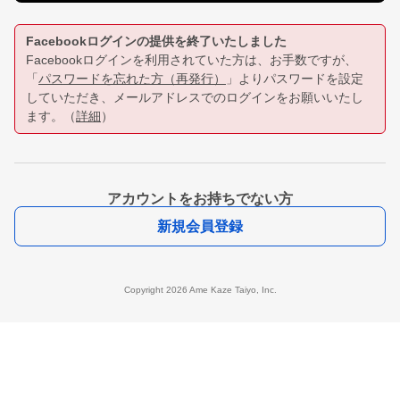
Facebookログインの提供を終了いたしました
Facebookログインを利用されていた方は、お手数ですが、
「
パスワードを忘れた方（再発行）
」よりパスワードを設定
していただき、メールアドレスでのログインをお願いいたし
ます。（
詳細
）
アカウントをお持ちでない方
新規会員登録
Copyright 2026 Ame Kaze Taiyo, Inc.