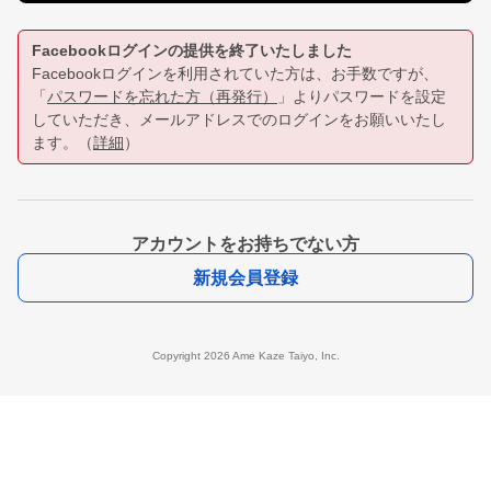
Facebookログインの提供を終了いたしました
Facebookログインを利用されていた方は、お手数ですが、
「
パスワードを忘れた方（再発行）
」よりパスワードを設定
していただき、メールアドレスでのログインをお願いいたし
ます。（
詳細
）
アカウントをお持ちでない方
新規会員登録
Copyright 2026 Ame Kaze Taiyo, Inc.