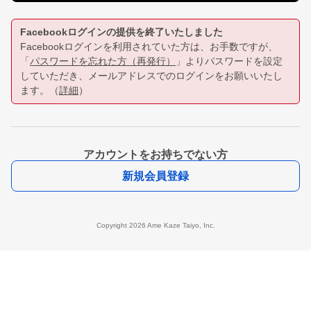
Facebookログインの提供を終了いたしました
Facebookログインを利用されていた方は、お手数ですが、
「
パスワードを忘れた方（再発行）
」よりパスワードを設定
していただき、メールアドレスでのログインをお願いいたし
ます。（
詳細
）
アカウントをお持ちでない方
新規会員登録
Copyright 2026 Ame Kaze Taiyo, Inc.