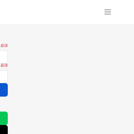
※必須
※必須