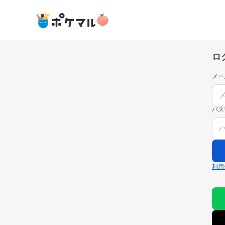
ロ
メー
パス
利用