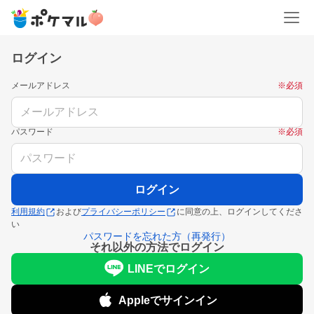
ログイン
メールアドレス
※必須
パスワード
※必須
ログイン
利用規約
および
プライバシーポリシー
に同意の上、
ログインしてくださ
い
パスワードを忘れた方（再発行）
それ以外の方法でログイン
LINEでログイン
Appleでサインイン