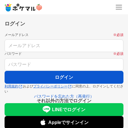
ログイン
メールアドレス
※必須
パスワード
※必須
ログイン
利用規約
および
プライバシーポリシー
に同意の上、
ログインしてくださ
い
パスワードを忘れた方（再発行）
それ以外の方法でログイン
LINEでログイン
Appleでサインイン