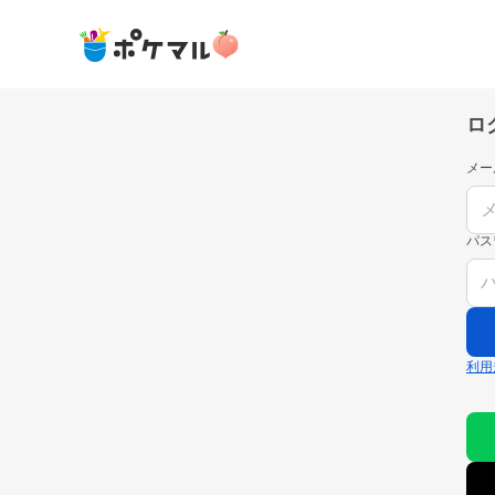
ロ
メー
パス
利用