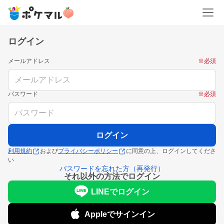
ログイン
メールアドレス
※必須
パスワード
※必須
ログイン
利用規約
および
プライバシーポリシー
に同意の上、
ログインしてくださ
い
パスワードを忘れた方（再発行）
それ以外の方法でログイン
LINEでログイン
Appleでサインイン